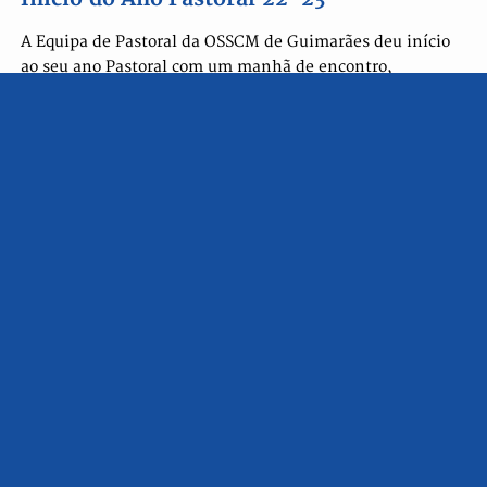
A Equipa de Pastoral da OSSCM de Guimarães deu início
ao seu ano Pastoral com um manhã de encontro,
formação e oração, que aconteceu no Seminário Maior de
Braga, focado na "Pedagogia de Jesus".
LER MAIS